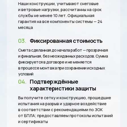
Наши конструкции, учитывают снеговые
и ветровые нагрузки, рассчитанны на срок
службы не менее 10 лет. Официальная
гарантия на все компоненты системы — 24
месяца
03.
Фиксированная стоимость
Смета сделанная до начала работ — прозрачная
и финальная, без неожиданных расходов. Сумма
фиксируется в договоре и не меняется
в процессе монтажа при сохранении исходных
условий
04.
Подтверждённые
характеристики защиты
Вы получите сетку и конструкцию, прошедшие
испытания на разрыв и ударное воздействие
в соответствии с рекомендациями по ЗОК
от БПЛА; предоставляем протоколы испытаний
и сертификаты​