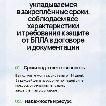
укладываемся
в закреплённые сроки,
соблюдаем все
характеристики
и требования к защите
от БПЛА в договоре
и документации
01.
Сроки под ответственность
Вы получите монтаж системы от 14 дней.
За каждый день просрочки по нашей вине
предусмотрена компенсация,
закреплённая в договоре
02.
Надёжность и ресурс