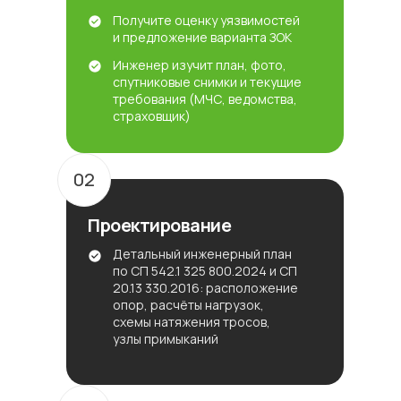
Получите оценку уязвимостей
и предложение варианта ЗОК
Инженер изучит план, фото,
спутниковые снимки и текущие
требования (МЧС, ведомства,
страховщик)
02
Проектирование
Детальный инженерный план
по СП 542.1 325 800.2024 и СП
20.13 330.2016: расположение
опор, расчёты нагрузок,
схемы натяжения тросов,
узлы примыканий