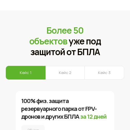
Более 50
объектов
уже под
защитой от БПЛА
Кейс 1
Кейс 2
Кейс 3
100% физ. защита
резервуарного парка от FPV-
дронов и других БПЛА
за 12 дней