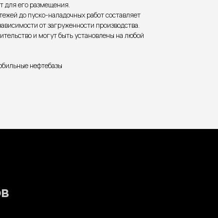
т для его размещения.
тежей до пуско-наладочных работ составляет
зависимости от загруженности производства.
ительство и могут быть установлены на любой
обильные нефтебазы
Главный офис
Санкт-Петербург,
Гаванская 22
ООО “ИнтоТех”
ИНН 7726425609