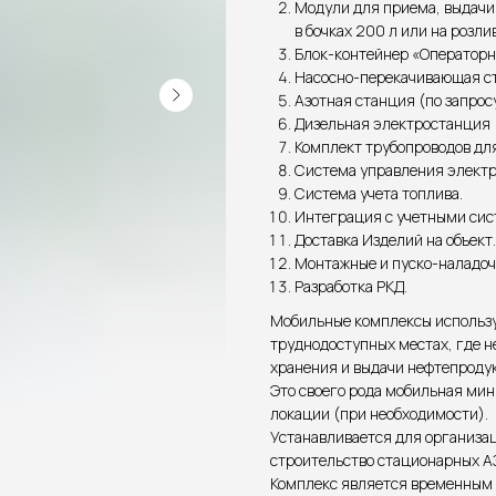
Модули для приема, выдачи 
в бочках 200 л или на розлив
Блок-контейнер «Операторн
Насосно-перекачивающая с
Азотная станция (по запросу
Дизельная электростанция (
Комплект трубопроводов для
Система управления элект
Система учета топлива.
Интеграция с учетными си
Доставка Изделий на объект.
Монтажные и пуско-наладоч
Разработка РКД.
Мобильные комплексы использу
труднодоступных местах, где н
хранения и выдачи нефтепродук
Это своего рода мобильная ми
локации (при необходимости).
Устанавливается для организа
строительство стационарных А
Комплекс является временным с