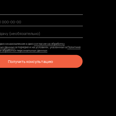
ИнтоТех
омление и даю
согласие на обработку
Лицензии
х
в порядке и на условиях, указанных в
Политике
ки персональных данных
Отзывы
Гарантии
лучить консультацию