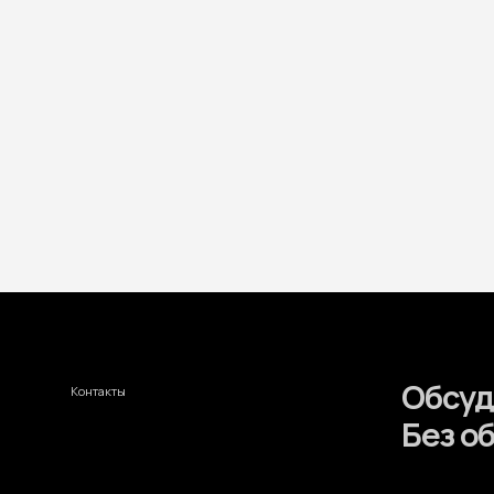
Обсудим 
Контакты
Без обяза
+7 (812) 711-00-02
sale@intoteh.ru
+7
Telegram
WhatsApp