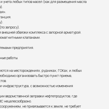
и учета любых типов масел (как для размещения масла
).
ая».
танция.
).
по запросу).
 внешней обвязки комплекса с запорной арматурой.
ромагнитными клапанами.
стемами предприятия.
ные работы.
ются на месторождениях, рудниках, ГОКах, и любых
еобходимо организовать быстро пункт приема,
тов.
ни-инфраструктура, с возможностью изменения
ции ведомственной заправки нефтепродуктов, где
ЗС нецелесообразно.
ооружением, не привязывается к земле, не требует