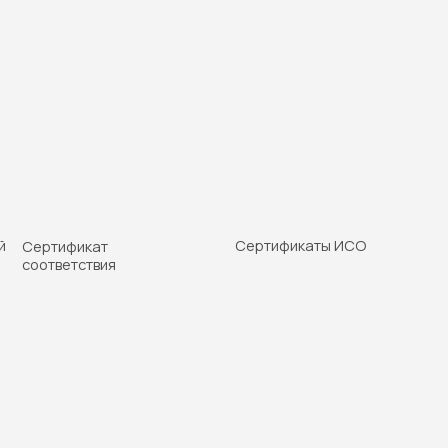
Сертификаты ИСО
Экологический
тификат
сертификат
ветствия
оектирование, экспертиза и монта
нтидроновой сетки
на объектах хран
плива и других промышленных площ