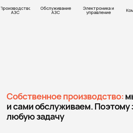
одство
Обслуживание
Электроника и
Компания
ЗС
АЗС
управление
обственное производство:
мы сами 
сами обслуживаем. Поэтому знаем, 
юбую задачу