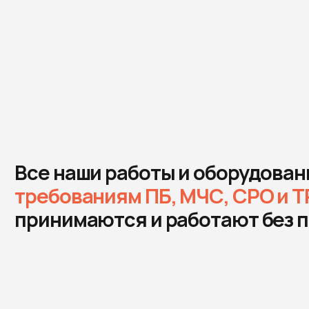
е наши работы и оборудование
соот
ебованиям ПБ, МЧС, СРО и ТР ТС —
о
инимаются и работают без проблем