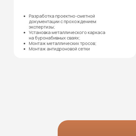
Бесп
ра
+7
Я подтв
в поряд
персон