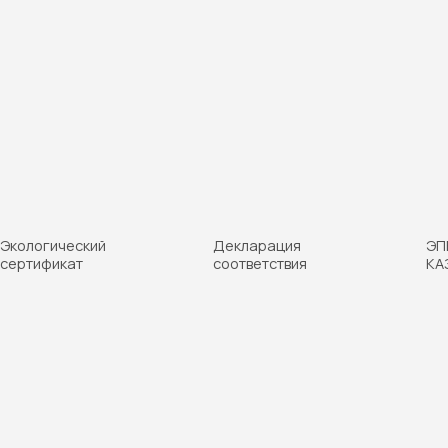
Декларация
ЭПБ №557-ТУ-2025
соответствия
КАЗС
ж
ения
адках