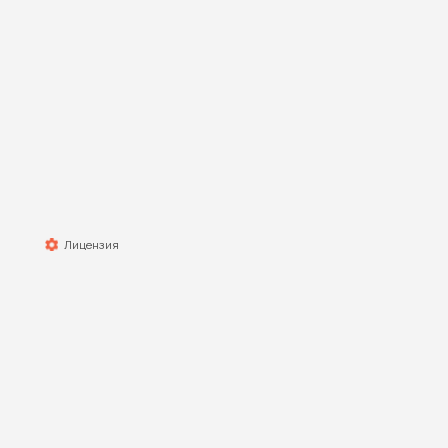
Вс
Лицензия
тр
пр