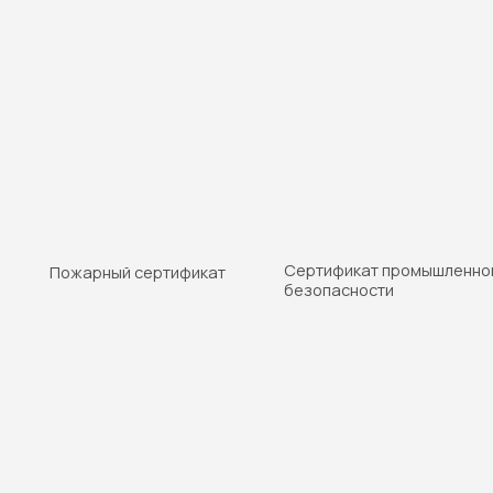
Сертификат промышленной
Сер
Пожарный сертификат
безопасности
соот
Пр
Защита объекта
а
то
От подготовки проектно-сметной документации
и прохождения экспертизы промышленной