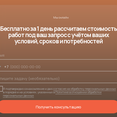
Получить консультацию
Партнеры
доверяют компании —
на чьей
ности — тысячи тонн топлива, сотни
ов и миллионы километров в год