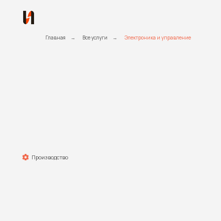
Произв
А
Главная
→
Все услуги
→
Электроника и управление
С
Производство
и 
л
Проектируем, изготавливаем и обслуживаем