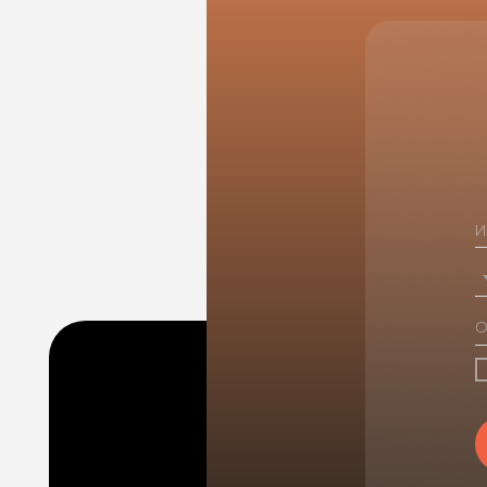
Нам 
ответствен
объект