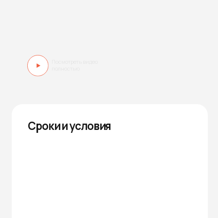
и полу
+7
Срок выполнения работ: 120 календарных
Я подтвер
дней;
персонал
Условия оплаты: 70% — аванс
в
Политике
(на материалы, грузоподъёмную технику
и текущие расходы), 30% — по завершению,
возможна поэтапная оплата;
Стоимость включает все расходы:
материалы, монтаж, аренду техники.