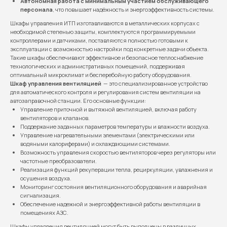
Автономная работа с минимальным участием обслуживающего
персонала
, что повышает надёжность и энергоэффективность системы.
Шкафы управления ИТП изготавливаются в металлических корпусах с
необходимой степенью защиты, комплектуются программируемыми
контроллерами и датчиками, поставляются полностью готовыми к
эксплуатации с возможностью настройки под конкретные задачи объекта.
Такие шкафы обеспечивают эффективное и безопасное теплоснабжение
технологических и административных помещений, поддерживая
оптимальный микроклимат и бесперебойную работу оборудования.
Шкаф управления вентиляцией
— это специализированное устройство
для автоматического контроля и регулирования систем вентиляции на
автозаправочной станции. Его основные функции:
Управление приточной и вытяжной вентиляцией, включая работу
вентиляторов и клапанов.
Поддержание заданных параметров температуры и влажности воздуха.
Управление нагревательными элементами (электрическими или
водяными калориферами) и охлаждающими системами.
Возможность управления скоростью вентиляторов через регуляторы или
частотные преобразователи.
Реализация функций рекуперации тепла, рециркуляции, увлажнения и
осушения воздуха.
Мониторинг состояния вентиляционного оборудования и аварийная
сигнализация.
Обеспечение надежной и энергоэффективной работы вентиляции в
помещениях АЗС.
Шкафы управления вентиляцией могут быть выполнены в различных