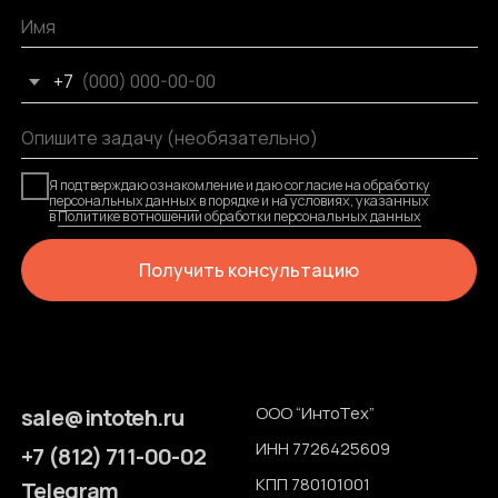
Е
И
Н
Т
О
Т
Х