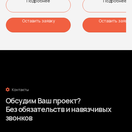
Подробнее
Подробнее
оборудования и оборудования для
технологическим отсеком для
приема топлива.
размещения оборудования для
Получить консультацию
топлива, открытый островок дл
Цена по запросу
установки ТРК и терминала
Оставить заявку
Оставить заявку
самообслуживания.
Цена по запросу
ООО “ИнтоТех”
sale@intoteh.ru
ИНН 7726425609
+7 (812) 711-00-02
КПП 780101001
Telegram
ОГРН 1187746308738
WhatsApp
Главный офис
Меню
Услуги
Санкт-Петербург,
Гаванская 22
Портфолио
Политика обработки
Сердце ИнтоТех
персональных данных
Лицензии
Согласие на обработку
персональных данных
Отзывы
Разработка сайта
Гарантии
© 2025 ООО “ИнтоТех”