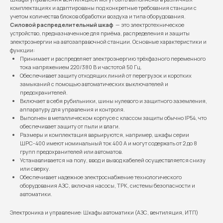
комплектациях и адаптированы под конкретные требования станции с
учетом количества блоков обработки воздуха и типа оборудования.
Силовой распределительный шкаф
— это электротехническое
устройство, предназначенное для приёма, распределения и защиты
электроэнергии на автозаправочной станции. Основные характеристики и
функции:
Принимает и распределяет электроэнергию трёхфазного переменного
тока напряжением 220/380 В и частотой 50 Гц.
Обеспечивает защиту отходящих линий от перегрузок и коротких
замыканий с помощью автоматических выключателей и
предохранителей.
Включает в себя рубильники, шины нулевого и защитного заземления,
аппаратуру для управления и контроля.
Выполнен в металлическом корпусе с классом защиты обычно IP54, что
обеспечивает защиту от пыли и влаги.
Размеры и комплектация варьируются, например, шкафы серии
ШРС-400 имеют номинальный ток 400 А и могут содержать от 2 до 8
групп предохранителей или автоматов.
Устанавливается на полу, ввод и вывод кабелей осуществляется снизу
или сверху.
Обеспечивает надежное электроснабжение технологического
оборудования АЗС, включая насосы, ТРК, системы безопасности и
автоматики.
Электроника и управление: Шкафы автоматики (АЗС, вентиляция, ИТП)