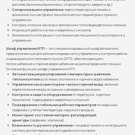
дисплее (включено/выключено, открыто/закрыто, авария и др.).
Синхронизация и управление
через операторскую панель с
возможностью настройки технологических параметров и прямого
управления.
Контроль питания насосов и электроники топливораздаточных колонок.
Индикация работы систем и аварийных сигналов.
Возможность интеграции с системами дистанционного мониторинга и
управления.
Шкаф управления ИТП
— это специализированный шкаф автоматики,
предназначенный для автоматизированного управления и контроля работы
индивидуального теплового пункта (ИТП), обеспечивающего
теплоснабжение и горячее водоснабжение на автозаправочной станции.
Основные функции шкафа управления ИТП:
Автоматизация регулирования температуры и давления
теплоносителя
в системах отопления и горячего водоснабжения.
Управление насосами подачи тепла и горячей воды
, включая
переключение между основным и резервным насосами.
Контроль и защита оборудования
от перегрузок, коротких
замыканий, гидроударов и аварийных ситуаций.
Поддержание стабильных рабочих параметров
по заданным
графикам с учётом температуры наружного воздуха.
Мониторинг состояния запорно-регулирующей
арматуры
(задвижек, клапанов).
Возможность ручного управления
с лицевой панели и интеграция в
систему диспетчеризации для удалённого контроля.