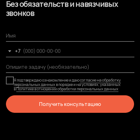
ООО “ИнтоТех”
sale@intoteh.ru
ИНН 7726425609
+7 (812) 711-00-02
КПП 780101001
Telegram
ОГРН 1187746308738
WhatsApp
Главный офис
Меню
Услуги
Санкт-Петербург,
Гаванская 22
Портфолио
Политика обработки
Сердце ИнтоТех
персональных данных
Лицензии
Согласие на обработку
персональных данных
Отзывы
Разработка сайта
Гарантии
© 2025 ООО “ИнтоТех”