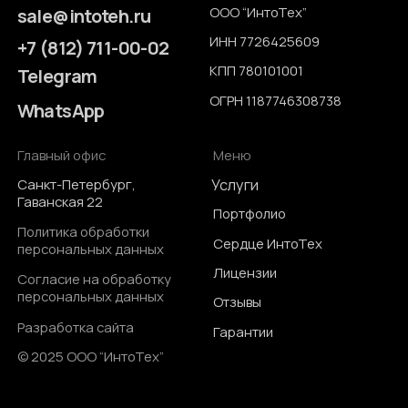
Е
И
Н
Т
О
Т
Х