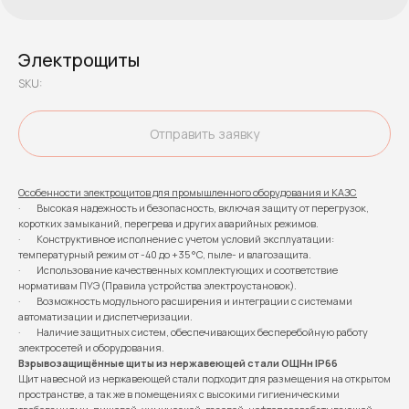
Электрощиты
SKU:
Отправить заявку
Особенности электрощитов для промышленного оборудования и КАЗС
· Высокая надежность и безопасность, включая защиту от перегрузок,
коротких замыканий, перегрева и других аварийных режимов.
· Конструктивное исполнение с учетом условий эксплуатации:
температурный режим от -40 до +35 °C, пыле- и влагозащита.
· Использование качественных комплектующих и соответствие
нормативам ПУЭ (Правила устройства электроустановок).
· Возможность модульного расширения и интеграции с системами
автоматизации и диспетчеризации.
· Наличие защитных систем, обеспечивающих бесперебойную работу
электросетей и оборудования.
Взрывозащищённые щиты из нержавеющей стали ОЩНн IP66
Щит навесной из нержавеющей стали подходит для размещения на открытом
пространстве, а так же в помещениях с высокими гигиеническими