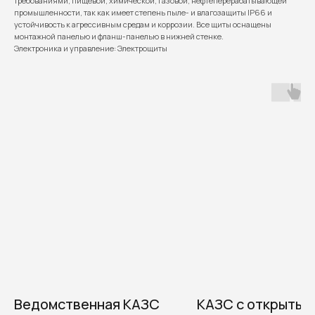
требованиями, пищевой, химической, газовой, нефтеперерабатывающей
промышленности, так как имеет степень пыле- и влагозащиты IP66 и
устойчивость к агрессивным средам и коррозии. Все щиты оснащены
монтажной панелью и фланш-панелью в нижней стенке.
Электроника и управление: Электрощиты
Ведомственная КАЗС
КАЗС с открытым